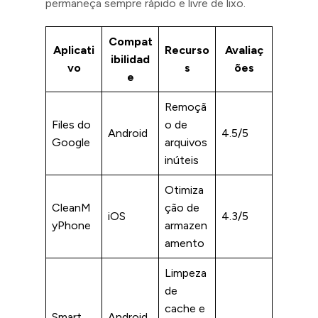
permaneça sempre rápido e livre de lixo.
Compat
Aplicati
Recurso
Avaliaç
ibilidad
vo
s
ões
e
Remoçã
Files do
o de
Android
4.5/5
Google
arquivos
inúteis
Otimiza
CleanM
ção de
iOS
4.3/5
yPhone
armazen
amento
Limpeza
de
cache e
Smart
Android,