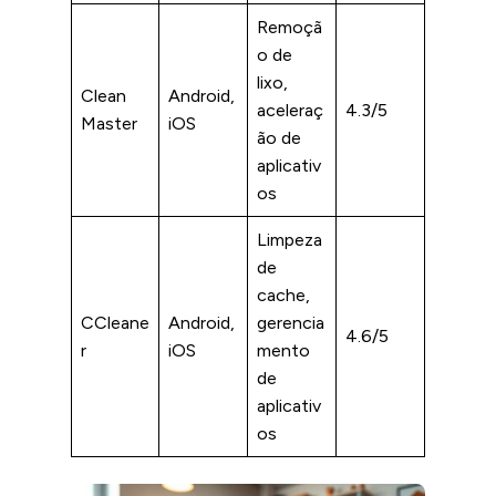
Remoçã
o de
lixo,
Clean
Android,
aceleraç
4.3/5
Master
iOS
ão de
aplicativ
os
Limpeza
de
cache,
CCleane
Android,
gerencia
4.6/5
r
iOS
mento
de
aplicativ
os