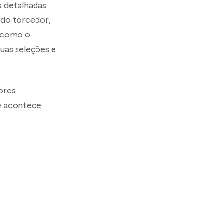
s detalhadas
 do torcedor,
s como o
suas seleções e
ores
ue acontece