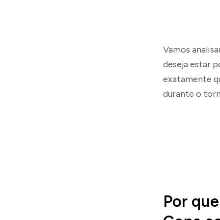
Vamos analisa
deseja estar p
exatamente qu
durante o torn
Por que