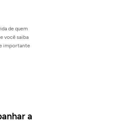
vida de quem
ue você saiba
he importante
panhar a