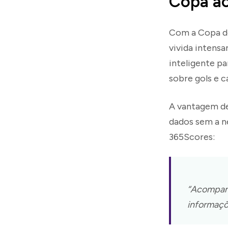
Copa ao
Com a Copa do
vivida intensa
inteligente pa
sobre gols e 
A vantagem de
dados sem a n
365Scores:
“Acompanh
informaçõ