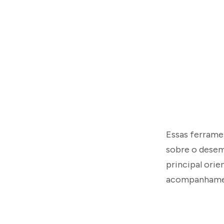
Essas ferrame
sobre o desem
principal orie
acompanhamen