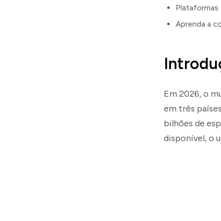
Plataformas 
Aprenda a co
Introdu
Em 2026, o mu
em três paíse
bilhões de es
disponível, o 