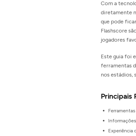
Com a tecnolog
diretamente na
que pode fica
Flashscore são
jogadores fav
Este guia foi 
ferramentas d
nos estádios,
Principais
Ferramentas
Informações
Experiência 