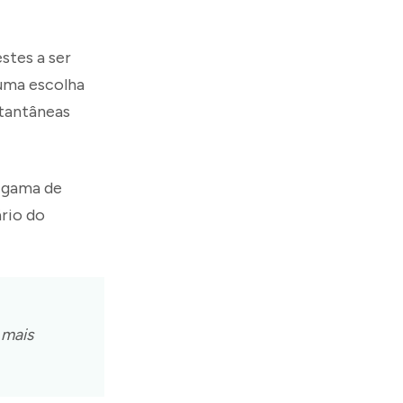
stes a ser
 uma escolha
stantâneas
a gama de
rio do
 mais