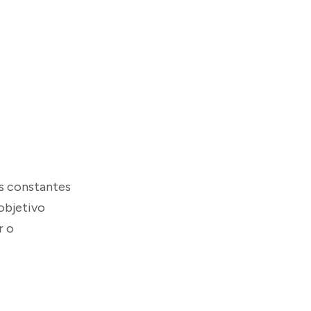
s constantes
objetivo
r o