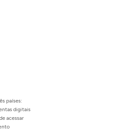
ês países:
ntas digitais
ode acessar
ento