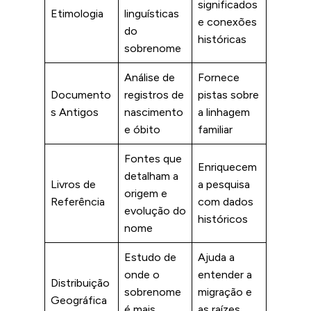
significados
Etimologia
linguísticas
e conexões
do
históricas
sobrenome
Análise de
Fornece
Documento
registros de
pistas sobre
s Antigos
nascimento
a linhagem
e óbito
familiar
Fontes que
Enriquecem
detalham a
Livros de
a pesquisa
origem e
Referência
com dados
evolução do
históricos
nome
Estudo de
Ajuda a
onde o
entender a
Distribuição
sobrenome
migração e
Geográfica
é mais
as raízes