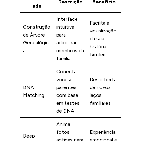
Descrição
Benefício
ade
Interface
Facilita a
Construção
intuitiva
visualização
de Árvore
para
da sua
Genealógic
adicionar
história
a
membros da
familiar
família
Conecta
você a
Descoberta
DNA
parentes
de novos
Matching
com base
laços
em testes
familiares
de DNA
Anima
fotos
Experiência
Deep
antigas para
emocional e