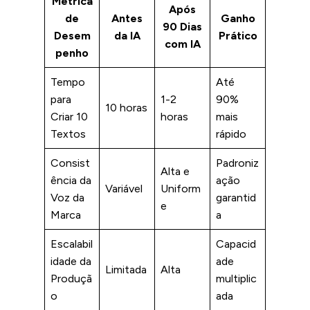
Métrica
Após
de
Antes
Ganho
90 Dias
Desem
da IA
Prático
com IA
penho
Tempo
Até
para
1-2
90%
10 horas
Criar 10
horas
mais
Textos
rápido
Consist
Padroniz
Alta e
ência da
ação
Variável
Uniform
Voz da
garantid
e
Marca
a
Escalabil
Capacid
idade da
ade
Limitada
Alta
Produçã
multiplic
o
ada