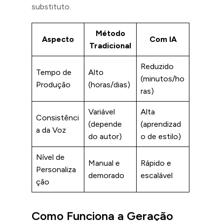
substituto.
Método
Aspecto
Com IA
Tradicional
Reduzido
Tempo de
Alto
(minutos/ho
Produção
(horas/dias)
ras)
Variável
Alta
Consistênci
(depende
(aprendizad
a da Voz
do autor)
o de estilo)
Nível de
Manual e
Rápido e
Personaliza
demorado
escalável
ção
Como Funciona a Geração