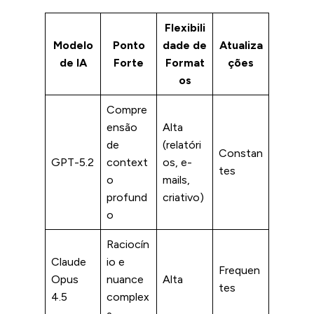
Flexibili
Modelo
Ponto
dade de
Atualiza
de IA
Forte
Format
ções
os
Compre
ensão
Alta
de
(relatóri
Constan
GPT-5.2
context
os, e-
tes
o
mails,
profund
criativo)
o
Raciocín
Claude
io e
Frequen
Opus
nuance
Alta
tes
4.5
complex