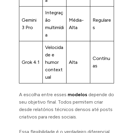
a
Integraç
Gemini
ão
Média-
Regulare
3 Pro
multimídi
Alta
s
a
Velocida
de e
Contínu
Grok 4.1
humor
Alta
as
context
ual
A escolha entre esses
modelos
depende do
seu objetivo final. Todos permitem criar
desde relatórios técnicos densos até posts
criativos para redes sociais.
Essa flexibilidade é o verdadeiro diferencial