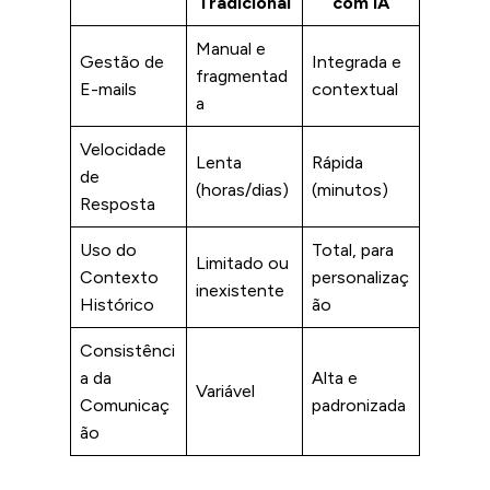
Tradicional
com IA
Manual e
Gestão de
Integrada e
fragmentad
E-mails
contextual
a
Velocidade
Lenta
Rápida
de
(horas/dias)
(minutos)
Resposta
Uso do
Total, para
Limitado ou
Contexto
personalizaç
inexistente
Histórico
ão
Consistênci
a da
Alta e
Variável
Comunicaç
padronizada
ão