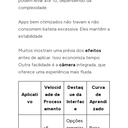
podem levar até 10, dependendo da
complexidade.
Apps bem otimizados não travam e não
consomem bateria excessiva. Eles mantêm a
estabilidade.
Muitos mostram uma prévia dos
efeitos
antes de aplicar. Isso economiza tempo.
Outra facilidade é a
câmera
integrada, que
oferece uma experiência mais fluida.
Velocid
Destaq
Curva
Aplicati
ade de
ue da
de
vo
Process
Interfac
Aprendi
amento
e
zado
Opções
~5
organiza
Baixa