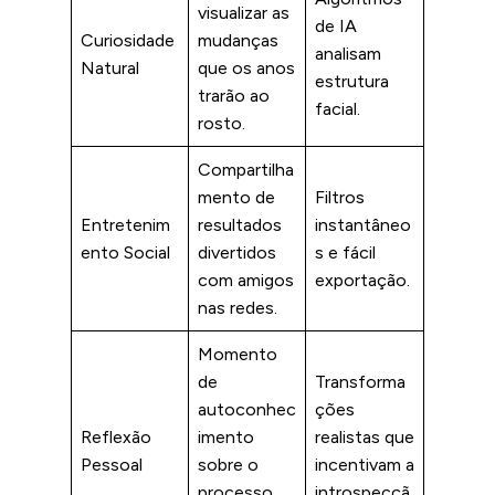
visualizar as
de IA
Curiosidade
mudanças
analisam
Natural
que os anos
estrutura
trarão ao
facial.
rosto.
Compartilha
mento de
Filtros
Entretenim
resultados
instantâneo
ento Social
divertidos
s e fácil
com amigos
exportação.
nas redes.
Momento
de
Transforma
autoconhec
ções
Reflexão
imento
realistas que
Pessoal
sobre o
incentivam a
processo
introspecçã