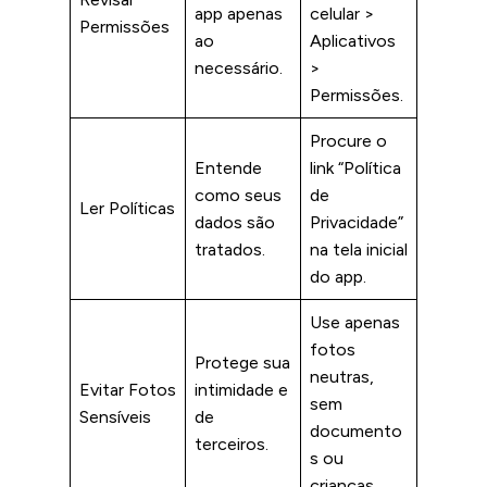
app apenas
celular >
Permissões
ao
Aplicativos
necessário.
>
Permissões.
Procure o
Entende
link “Política
como seus
de
Ler Políticas
dados são
Privacidade”
tratados.
na tela inicial
do app.
Use apenas
fotos
Protege sua
neutras,
Evitar Fotos
intimidade e
sem
Sensíveis
de
documento
terceiros.
s ou
crianças.