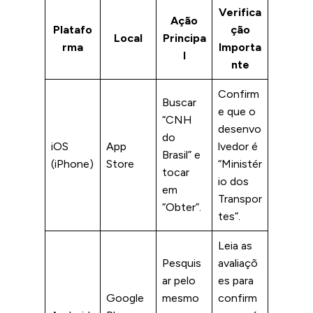
Verifica
Ação
Platafo
ção
Local
Principa
rma
Importa
l
nte
Confirm
Buscar
e que o
“CNH
desenvo
do
iOS
App
lvedor é
Brasil” e
(iPhone)
Store
“Ministér
tocar
io dos
em
Transpor
“Obter”.
tes”.
Leia as
Pesquis
avaliaçõ
ar pelo
es para
Google
mesmo
confirm