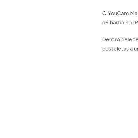
O YouCam Makeu
de barba no i
Dentro dele t
costeletas a 