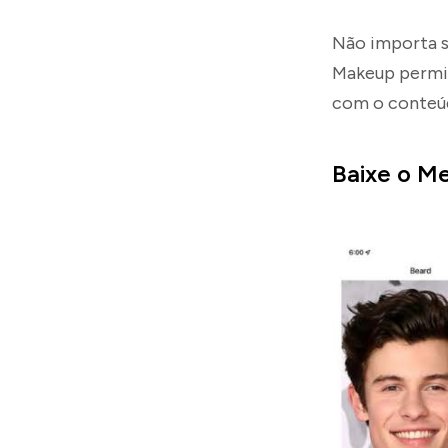
Não importa s
Makeup permit
com o conteúd
Baixe o Me