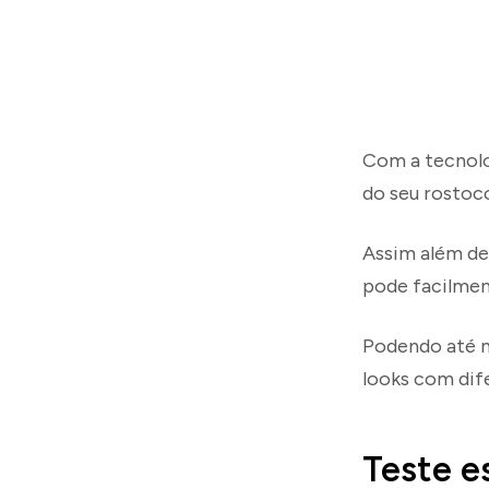
Com a tecnolo
do seu rostoc
Assim além de
pode facilmen
Podendo até m
looks com dife
Teste es