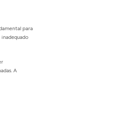
ndamental para
o
inadequado
er
adas. A