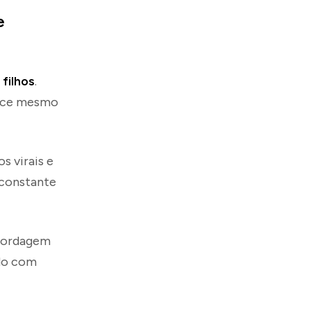
e
s
filhos
.
ece mesmo
 virais e
 constante
abordagem
ado com