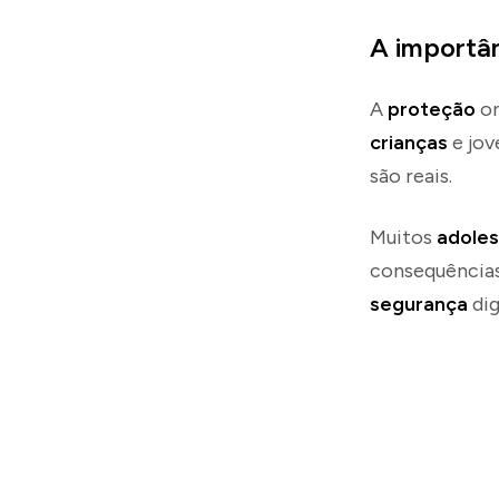
A importân
A
proteção
on
crianças
e jov
são reais.
Muitos
adole
consequências.
segurança
dig