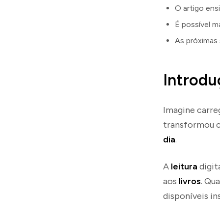
O artigo ens
É possível m
As próximas 
Introduç
Imagine carreg
transformou 
dia
.
A
leitura
digit
aos
livros
. Qu
disponíveis i