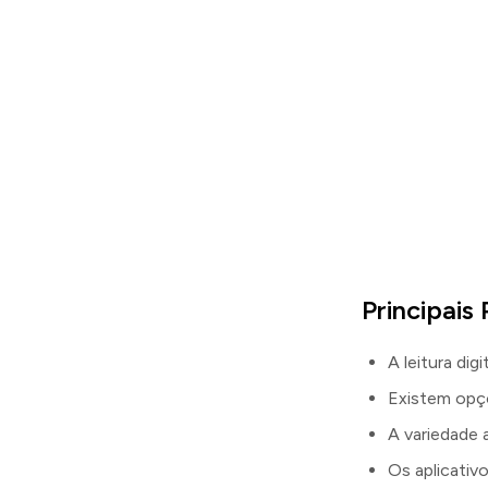
Principais
A leitura dig
Existem opçõ
A variedade 
Os aplicativ