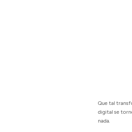
Que tal transf
digital se tor
nada.