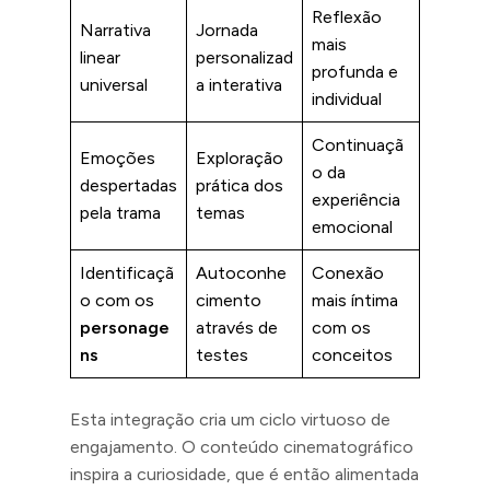
Reflexão
Narrativa
Jornada
mais
linear
personalizad
profunda e
universal
a interativa
individual
Continuaçã
Emoções
Exploração
o da
despertadas
prática dos
experiência
pela trama
temas
emocional
Identificaçã
Autoconhe
Conexão
o com os
cimento
mais íntima
personage
através de
com os
ns
testes
conceitos
Esta integração cria um ciclo virtuoso de
engajamento. O conteúdo cinematográfico
inspira a curiosidade, que é então alimentada