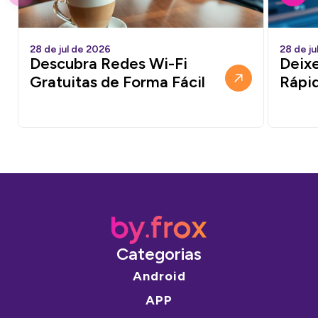
28 de jul de 2026
28 de ju
Descubra Redes Wi-Fi
Deixe
Gratuitas de Forma Fácil
Rápi
Categorias
Android
APP