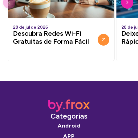
28 de jul de 2026
28 de ju
Descubra Redes Wi-Fi
Deixe
Gratuitas de Forma Fácil
Rápi
Categorias
Android
APP