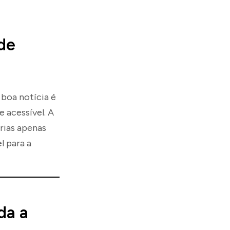
de
boa notícia é
 acessível. A
rias apenas
l para a
da a