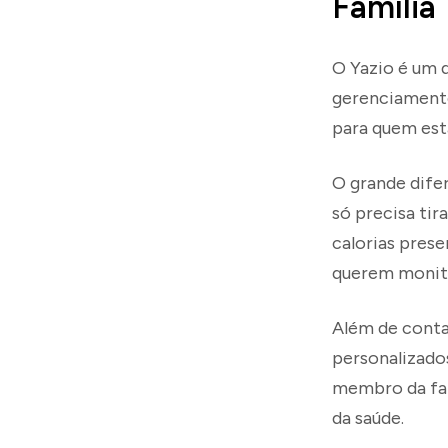
Família
O Yazio é um 
gerenciamento 
para quem est
O grande difer
só precisa tir
calorias prese
querem monito
Além de conta
personalizados
membro da fam
da saúde.