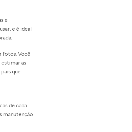
as e
sar, e é ideal
rada.
m fotos. Você
e estimar as
 pais que
icas de cada
nas manutenção