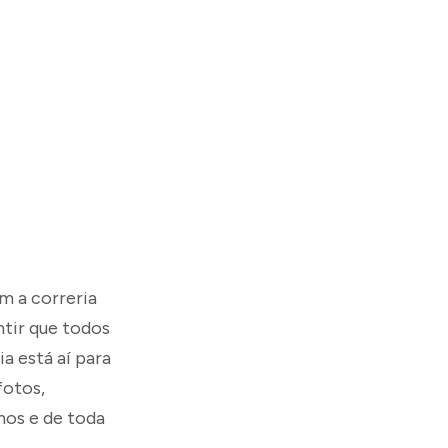
m a correria
ntir que todos
a está aí para
fotos,
hos e de toda