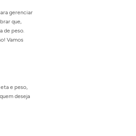
para gerenciar
brar que,
a de peso.
ção! Vamos
eta e peso,
 quem deseja