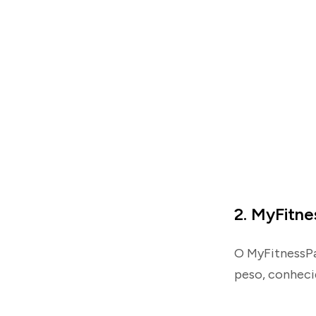
2. MyFitne
O MyFitnessPa
peso, conhecid