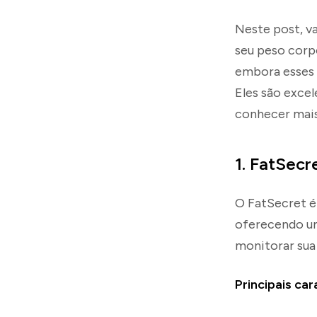
Neste post, v
seu peso corpo
embora esses a
Eles são excel
conhecer mai
1. FatSecr
O FatSecret é
oferecendo um
monitorar sua
Principais car