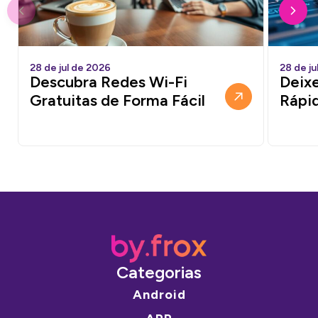
28 de jul de 2026
28 de ju
Descubra Redes Wi-Fi
Deixe
Gratuitas de Forma Fácil
Rápi
Categorias
Android