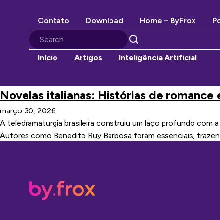
Contato
Download
Home – ByFrox
Po
Início
Artigos
Inteligência Artificial
Novelas italianas: Histórias de romance
março 30, 2026
A teledramaturgia brasileira construiu um laço profundo com 
Autores como Benedito Ruy Barbosa foram essenciais, trazendo