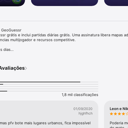
 GeoGuessr 

 grátis e inclui partidas diárias grátis. Uma assinatura libera mapas adi
cias multijogador e recursos competitive.

 dias

nge, compare pontuações com jogadores de todo o mundo e acompanhe 
tempo.

Avaliações
lpite de cada vez

se as pistas ao seu redor e veja se consegue descobrir exatamente onde


oyale, suba no ranking e desafie jogadores de todo o mundo com uma as
1,8 mil classificações
Leon e Ni
01/09/2020
urísticos famosos até estradas escondidas e aprimore seus conhecimen
hjghfhch


as pfv bote mais lugares urbanos, fica impossível 
Poderia mo
r

do mato , 