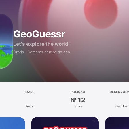
GeoGuessr
Let's explore the world!
Grátis · Compras dentro do app
IDADE
POSIÇÃO
DESENVOLV
Nº12
Anos
Trívia
GeoGues