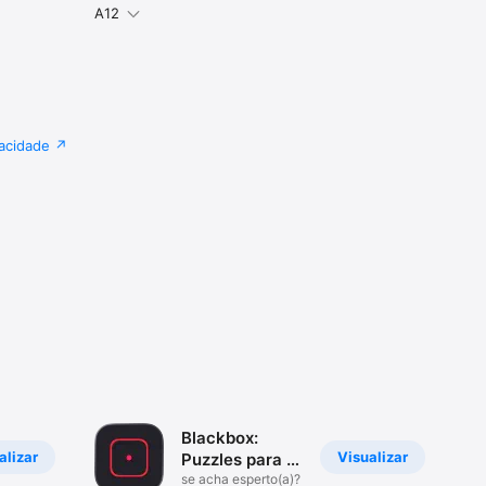
A12
vacidade
Blackbox:
alizar
Visualizar
Puzzles para a
mente
se acha esperto(a)?