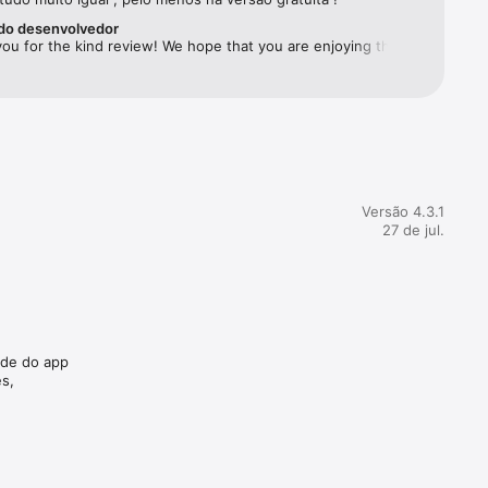
do desenvolvedor
ou for the kind review! We hope that you are enjoying the 
will try to make the experience when playing the game more 
ng. We will keep adding cool new game modes, features and 
ents!/GG-team
 
Versão 4.3.1
27 de jul.
ade do app
s,