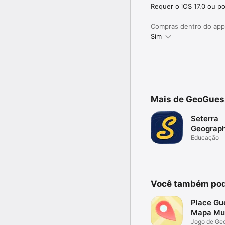
Requer o iOS 17.0 ou po
Compras dentro do app
Sim
Mais de GeoGues
Seterra
Geograp
(full)
Educação
Você também pod
Place Gu
Mapa Mu
Jogo de Geo