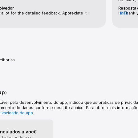
re mobile e web com a sua conta GeoGuessr.

olvedor
Resposta 
 lot for the detailed feedback. Appreciate it a lot! 
Hi,Thank y
mais
ng for ways to improve the game and 
game and 
e torne seu perfil realmente seu.

interesti
improvem
no app

icionais exigem uma assinatura. Disponibilidade e preços podem variar
: https://www.geoguessr.com/terms

DE: https://www.geoguessr.com/privacy

elhorias
tps://geoguessr.com/support
pp
sável pelo desenvolvimento do app, indicou que as práticas de privacid
iamento de dados conforme descrito abaixo. Para obter mais informaçõe
privacidade do app
.
inculados a você
 dados podem ser