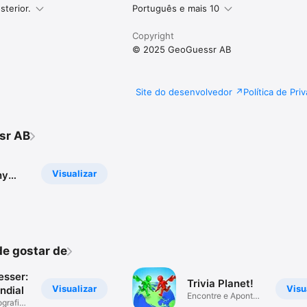
sterior.
Português e mais 10
Copyright
© 2025 GeoGuessr AB
Site do desenvolvedor
Política de Pri
sr AB
Visualizar
hy
e gostar de
esser:
Trivia Planet!
Visualizar
Visu
ndial
Encontre e Aponte
grafia
o lugar!