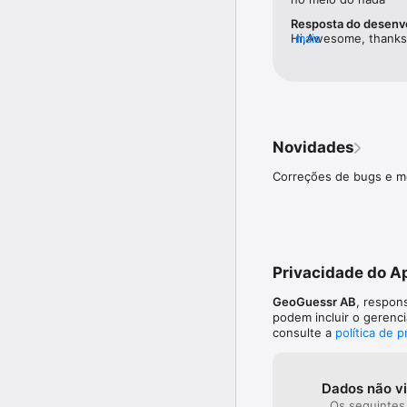
Alterne facilmente ent
Resposta do desenv
Hi,Awesome, thanks a
mais
Expresse-se

We are always looki
Personalize seu avatar 
gameplay!/Mika
Compras e assinaturas 
Conteúdos e recursos ad
dependendo da região.

Novidades
TERMOS DE UTILIZAÇÃO
POLÍTICA DE PRIVACIDA
Correções de bugs e m
APOIO AO CLIENTEE: ht
Privacidade do A
GeoGuessr AB
, respon
podem incluir o gerenc
consulte a
política de 
Dados não v
Os seguintes