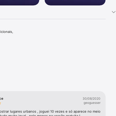
cionais, 
seu 
 você 
sinatura 
lce
30/08/2020
tos de 
geoguesser
strar lugares urbanos , joguei 10 vezes e só aparece no meio 
tudo muito igual , pelo menos na versão gratuita !