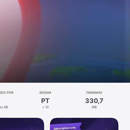
IDO POR
IDIOMA
TAMANHO
PT
330,7
sr AB
+ 10
MB