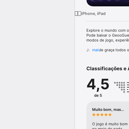
iPhone, iPad
Explore o mundo com o
Pode baixar o GeooGuessr
modos de jogo, experiên
Jogue de graça todos os
mais
Encare o Daily Challe
progresso ao longo do 
Classificações e 
Descubra o mundo um pa
Caia em locais reais, u
4,5
está.

Compita contra o mundo
Jogue Duels e Battle R
de 5
GeoGuessr.

Aprenda enquanto joga

Muito bom, mas…
Explore desde pontos t
geografia a cada palpite.
O jogo é muito bom m
Jogue em qualquer luga
no meio do nada